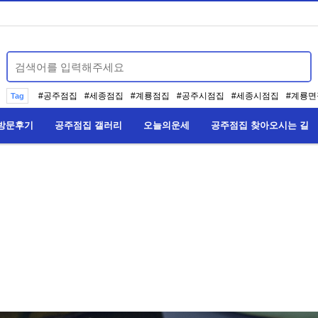
#
공주점집
#
세종점집
#
계룡점집
#
공주시점집
#
세종시점집
#
계룡면
Tag
방문후기
공주점집 갤러리
오늘의운세
공주점집 찾아오시는 길