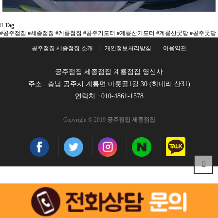
Tag
#공주점집
#세종점집
#계룡점집
#공주기도터
#계룡산기도터
#계룡산굿당
#공주굿당
공주점집 세종점집 소개
개인정보처리방침
이용약관
공주점집 세종점집 계룡점집 영신사
주소 : 충남 공주시 계룡면 마룻골1길 30 (하대리 산31)
연락처 :
010-4861-1578
Copyright © 2019
공주점집 세종점집
마사지
천사나라
강남마사지
공주점집