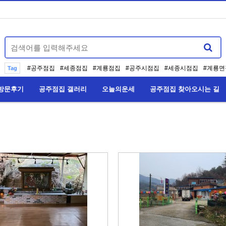
#
공주점집
#
세종점집
#
계룡점집
#
공주시점집
#
세종시점집
#
계룡면
Tag
방문후기
공주점집 갤러리
오늘의운세
공주점집 찾아오시는 길