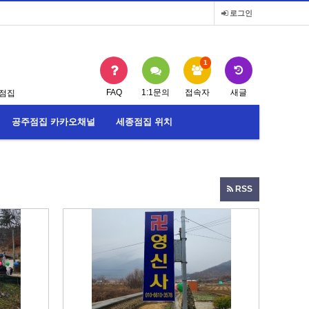
로그인
1
FAQ
1:1문의
접속자
새글
점집
공주점집 카카오채널
세종점집 위치
RSS