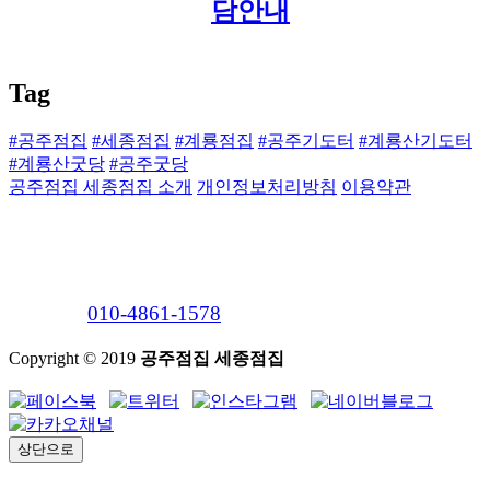
Tag
#공주점집
#세종점집
#계룡점집
#공주기도터
#계룡산기도터
#계룡산굿당
#공주굿당
공주점집 세종점집 소개
개인정보처리방침
이용약관
공주점집 세종점집 계룡점집 영신사
주소 : 충남 공주시 계룡면 마룻골1길 30 (하대리 산
31)
연락처 :
010-4861-1578
Copyright © 2019
공주점집 세종점집
상단으로