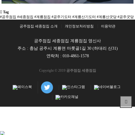
Tag
#공주점집
#세종점집
#계룡점집
#공주기도터
#계룡산기도터
#계룡산굿당
#공주굿당
공주점집 세종점집 소개
개인정보처리방침
이용약관
공주점집 세종점집 계룡점집 영신사
주소 : 충남 공주시 계룡면 마룻골1길 30 (하대리 산31)
연락처 :
010-4861-1578
Copyright © 2019
공주점집 세종점집
마사지
천사나라
강남마사지